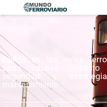
Daños en los rieles ferrov
tipos, causas, impacto
seguridad y estrateg
mantenimiento