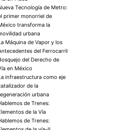
Nueva Tecnología de Metro:
el primer monorriel de
México transforma la
movilidad urbana
La Máquina de Vapor y los
Antecedentes del Ferrocarril
Bosquejo del Derecho de
Vía en México
La infraestructura como eje
catalizador de la
regeneración urbana
Hablemos de Trenes:
Elementos de la Vía
Hablemos de Trenes:
Elementos de la vía-II