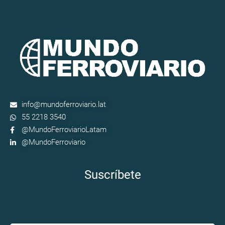
info@mundoferroviario.lat
55 2218 3540
@MundoFerroviarioLatam
@MundoFerroviario
Suscríbete