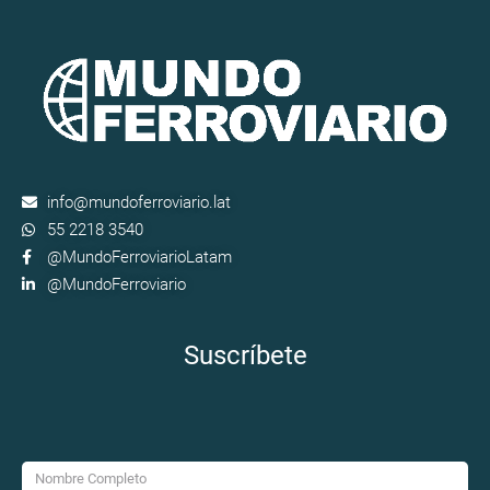
info@mundoferroviario.lat
55 2218 3540
@MundoFerroviarioLatam
@MundoFerroviario
Suscríbete